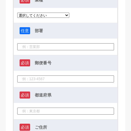
必須
業種
任意
部署
必須
郵便番号
必須
都道府県
必須
ご住所