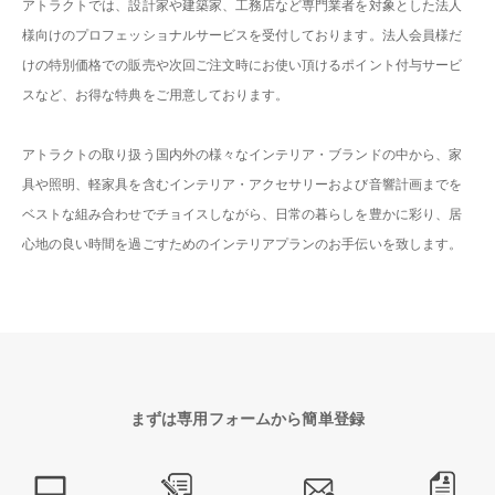
アトラクトでは、設計家や建築家、工務店など専門業者を対象とした法人
様向けのプロフェッショナルサービスを受付しております。法人会員様だ
けの特別価格での販売や次回ご注文時にお使い頂けるポイント付与サービ
スなど、お得な特典をご用意しております。
アトラクトの取り扱う国内外の様々なインテリア・ブランドの中から、家
具や照明、軽家具を含むインテリア・アクセサリーおよび音響計画までを
ベストな組み合わせでチョイスしながら、日常の暮らしを豊かに彩り、居
心地の良い時間を過ごすためのインテリアプランのお手伝いを致します。
まずは専用フォームから簡単登録