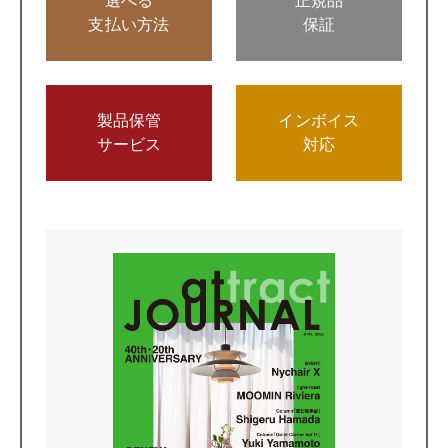
選べる
正規品
支払い方法
保証
製品保管
インボイス
サービス
対応