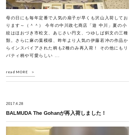
母の日にも毎年定番で人気の扇子が早くも沢山入荷してお
ります～（＾＾） 今年の中川政七商店「遊 中川」夏の小
紋はほおづき市松文、あじさい円文、つゆしば斜文の三種
類。さらに麻の葉模様、昨年より人気の伊藤若冲の作品か
らインスパイアされた柄も2種のみ再入荷！ その他にもリ
バティ柄や可愛らしい ...
read MORE
2017.4.28
BALMUDA The Gohanが再入荷しました！