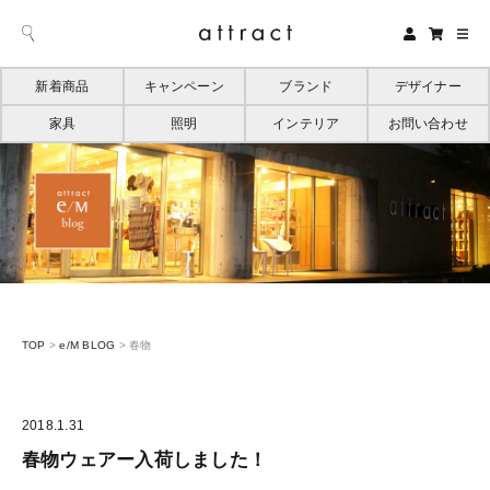
新着商品
キャンペーン
ブランド
デザイナー
家具
照明
インテリア
お問い合わせ
TOP
>
e/M BLOG
>
春物
2018.1.31
春物ウェアー入荷しました！