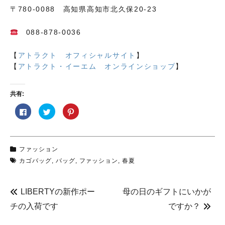
〒780-0088 高知県高知市北久保20-23
088-878-0036
【
アトラクト オフィシャルサイト
】
【
アトラクト・イーエム オンラインショップ
】
共有:
F
ク
ク
a
リ
リ
c
ッ
ッ
e
ク
ク
b
し
し
o
て
て
o
T
P
ファッション
k
w
i
で
i
n
カゴバッグ
,
バッグ
,
ファッション
,
春夏
共
t
t
有
t
e
す
e
r
る
r
e
に
で
s
LIBERTYの新作ポー
母の日のギフトにいかが
は
共
t
ク
有
で
チの入荷です
ですか？
リ
(
共
ッ
新
有
ク
し
(
し
い
新