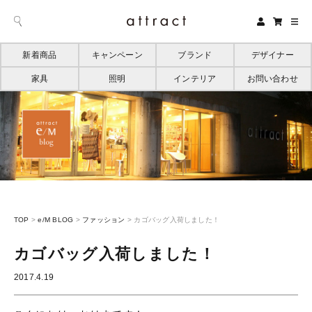
新着商品
キャンペーン
ブランド
デザイナー
家具
照明
インテリア
お問い合わせ
TOP
>
e/M BLOG
>
ファッション
>
カゴバッグ入荷しました！
カゴバッグ入荷しました！
2017.4.19