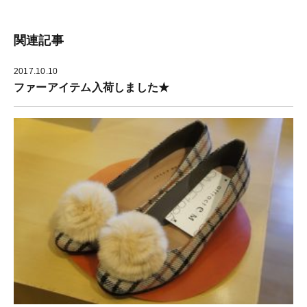
て
ウ
し
く
ィ
い
だ
ン
ウ
さ
ド
ィ
関連記事
い
ウ
ン
(
で
ド
新
開
ウ
し
き
で
2017.10.10
い
ま
開
ウ
す
き
ファーアイテム入荷しました★
ィ
)
ま
ン
す
ド
)
ウ
で
開
き
ま
す
)