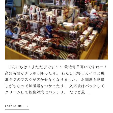
こんにちは！またたびです＾＾ 最近毎日寒いですねー！
高知も雪がチラホラ降ったり。 わたしは毎日カイロと風
邪予防のマスクが欠かせなくなりました。 お部屋も乾燥
しがちなので加湿器をつかったり、 入浴後はパックして
クリームして乾燥対策はバッチリ。 だけど風 ...
read MORE