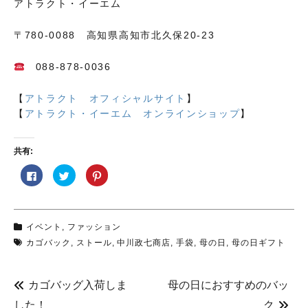
アトラクト・イーエム
〒780-0088 高知県高知市北久保20-23
088-878-0036
【
アトラクト オフィシャルサイト
】
【
アトラクト・イーエム オンラインショップ
】
共有:
F
ク
ク
a
リ
リ
c
ッ
ッ
e
ク
ク
b
し
し
o
て
て
o
T
P
イベント
,
ファッション
k
w
i
で
i
n
カゴバック
,
ストール
,
中川政七商店
,
手袋
,
母の日
,
母の日ギフト
共
t
t
有
t
e
す
e
r
る
r
e
に
で
s
カゴバッグ入荷しま
母の日におすすめのバッ
は
共
t
ク
有
で
した！
ク
リ
(
共