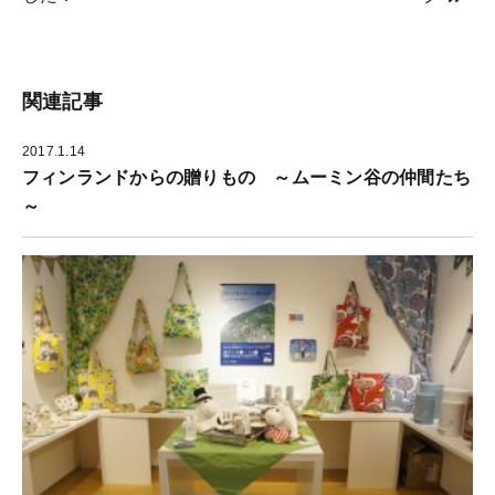
ッ
新
有
ク
し
(
し
い
新
て
ウ
し
く
ィ
い
だ
ン
ウ
さ
ド
ィ
関連記事
い
ウ
ン
(
で
ド
新
開
ウ
し
き
で
2017.1.14
い
ま
開
ウ
す
き
フィンランドからの贈りもの ～ムーミン谷の仲間たち
ィ
)
ま
ン
す
～
ド
)
ウ
で
開
き
ま
す
)