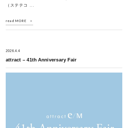
（ステテコ ...
read MORE
2026.4.4
attract – 41th Anniversary Fair