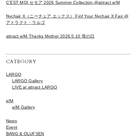
C’EST MOI セモア 2026 Summer Collection @attract e/M
Nychair X（ニーチェア エックス） Finf Your Nychair X Fair @
アトラクト・ラルゴ
attract e/M Thanks Mother 2026.5.10 母の日
CATEGORY
LARGO
LARGO Gallery
LIVE at attract LARGO
e/M
e/M Gallery
News
Event
BANG & OLUFSEN