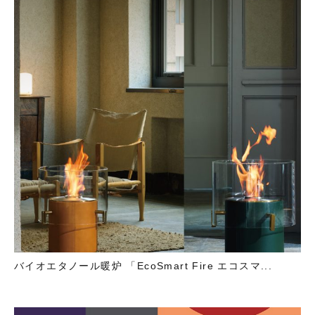
バイオエタノール暖炉 「EcoSmart Fire エコスマ...