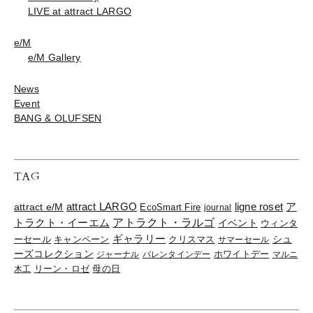
LIVE at attract LARGO
e/M
e/M Gallery
News
Event
BANG & OLUFSEN
TAG
ligne roset
ア
attract e/M
attract LARGO
EcoSmart Fire
journal
トラクト・イーエム
アトラクト・ラルゴ
イベント
ウィンタ
ギャラリー
ーセール
キャンペーン
クリスマス
シュ
サマーセール
ーズコレクション
ジャーナル
バレンタインデー
ホワイトデー
マルニ
リーン・ロゼ
木工
母の日