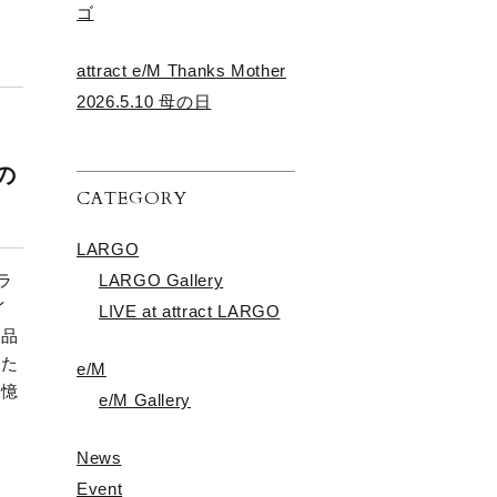
ゴ
attract e/M Thanks Mother
2026.5.10 母の日
の
CATEGORY
LARGO
LARGO Gallery
ラ
イ
LIVE at attract LARGO
製品
光た
e/M
記憶
e/M Gallery
News
Event