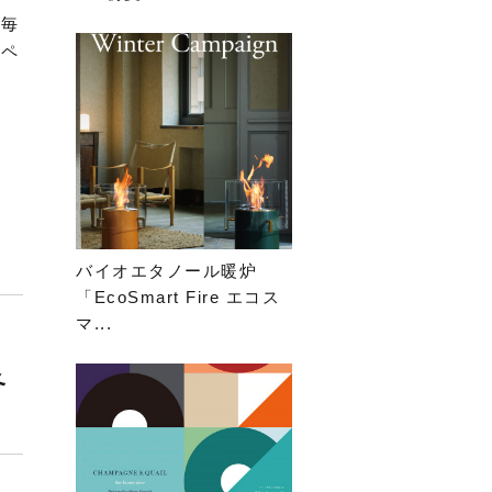
 毎
ンペ
バイオエタノール暖炉
「EcoSmart Fire エコス
マ...
冬
、