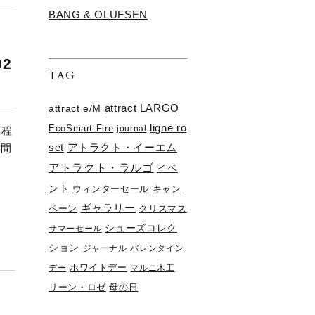
BANG & OLUFSEN
02
TAG
attract e/M
attract LARGO
ligne ro
EcoSmart Fire
journal
日程
set
アトラクト・イーエム
時間
アトラクト・ラルゴ
イベ
ント
ウィンターセール
キャン
ギャラリー
ペーン
クリスマス
シューズコレク
サマーセール
ション
ジャーナル
バレンタイン
デー
ホワイトデー
マルニ木工
リーン・ロゼ
母の日