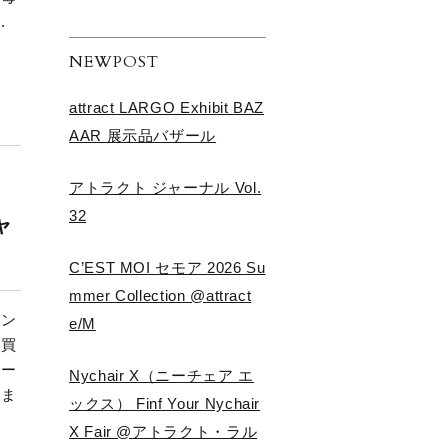
.
NEWPOST
attract LARGO Exhibit BAZ
AAR 展示品バザール
アトラクト ジャーナル Vol.
32
ャ
C’EST MOI セモア 2026 Su
mmer Collection @attract
ャン
e/M
お買
ダー
Nychair X（ニーチェア エ
いま
ックス） Finf Your Nychair
X Fair @アトラクト・ラル