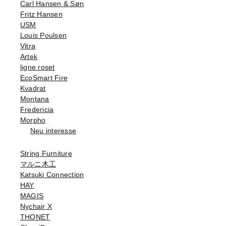
Carl Hansen & Søn
Fritz Hansen
USM
Louis Poulsen
Vitra
Artek
ligne roset
EcoSmart Fire
Kvadrat
Montana
Fredericia
Morpho
Neu interesse
String Furniture
マルニ木工
Katsuki Connection
HAY
MAGIS
Nychair X
THONET