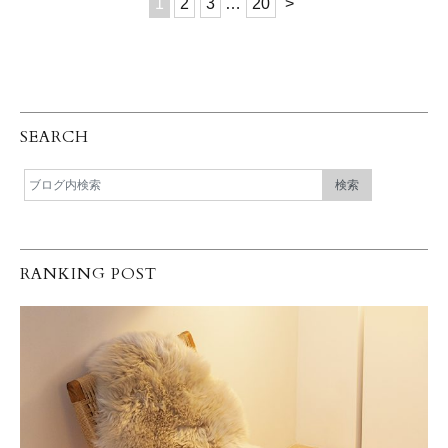
1
2
3
…
20
>
SEARCH
RANKING POST