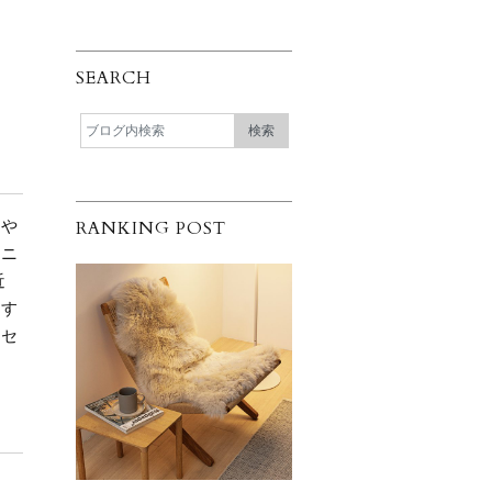
SEARCH
がや
RANKING POST
なニ
近
ます
ッセ