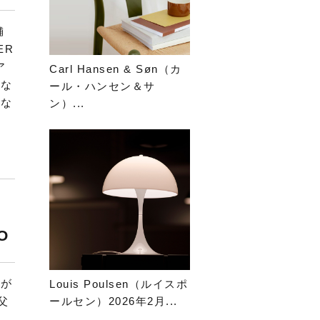
舗
ER
ア
Carl Hansen & Søn（カ
得な
ール・ハンセン＆サ
しな
ン）...
O
かが
Louis Poulsen（ルイスポ
父
ールセン）2026年2月...
は、