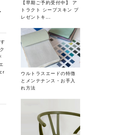
【早期ご予約受付中】 ア
トラクト シープスキン プ
す
レゼントキ...
です
ク
が
エ
cr
ウルトラスエードの特徴
とメンテナンス・お手入
れ方法