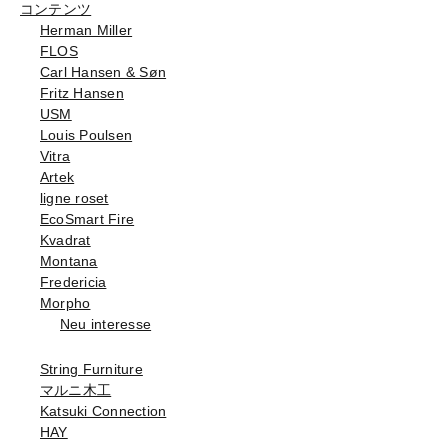
コンテンツ
Herman Miller
FLOS
Carl Hansen & Søn
Fritz Hansen
USM
Louis Poulsen
Vitra
Artek
ligne roset
EcoSmart Fire
Kvadrat
Montana
Fredericia
Morpho
Neu interesse
String Furniture
マルニ木工
Katsuki Connection
HAY