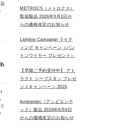
に花
METROCS（メトロクス）
さ
取扱製品 2026年9月1日か
らの価格改定のお知らせ
Lighting Campaign ライテ
ィング キャンペーン（パン
トンワイヤー プレゼント）
h
【早期ご予約受付中】 アト
ラクト シープスキン プレゼ
ントキャンペーン 2026
l
わ
Ambientec（アンビエンテ
って
ック）製品 2026年8月6日
り
からの価格改定のお知らせ
し