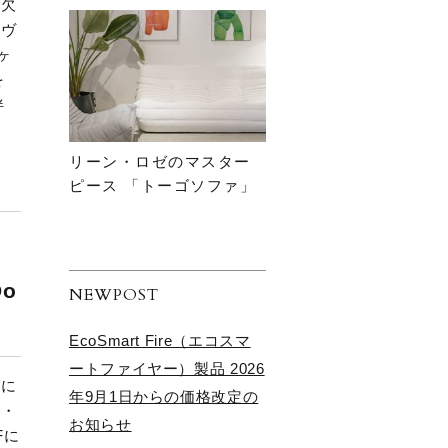
は欠
「ヴ
ヶ
を
伴
リーン・ロゼのマスター
ピース 「トーゴソファ」
o
NEWPOST
EcoSmart Fire（エコスマ
ートファイヤー）製品 2026
手に
年9月1日からの価格改定の
ー・
お知らせ
Fに