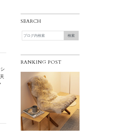
SEARCH
と
RANKING POST
ーシ
 天
ク
を