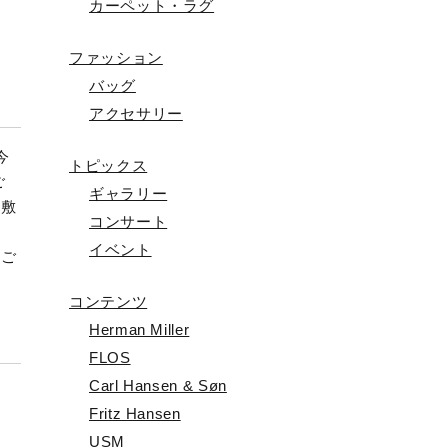
カーペット・ラグ
ファッション
）
バッグ
アクセサリー
今
トピックス
ご
ギャラリー
 敷
コンサート
手
イベント
もご
コンテンツ
Herman Miller
FLOS
Carl Hansen & Søn
Fritz Hansen
）
USM