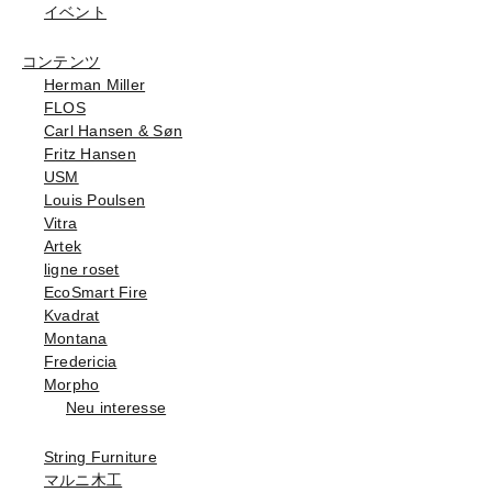
イベント
コンテンツ
Herman Miller
FLOS
Carl Hansen & Søn
Fritz Hansen
USM
Louis Poulsen
Vitra
Artek
ligne roset
EcoSmart Fire
Kvadrat
Montana
Fredericia
Morpho
Neu interesse
String Furniture
マルニ木工