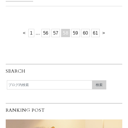
<
1
…
56
57
58
59
60
61
>
SEARCH
RANKING POST