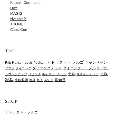
Katsuki Connection
HAY
MAGIS
Nychair X
THONET
ClassiCon
TAG
アトラクト・ラルゴ
キャンペーン
Fritz Hansen
Louis Poulsen
ダイニングチェア
ダイニングテーブル
ソファ
ダイニング
テーブル
北欧
北欧
ラウンジチェア
リビング
ルイスポールセン
北欧インテリア
家具
高知県
北欧照明
家具
椅子
高知市
SHOP
アトラクト・ラルゴ