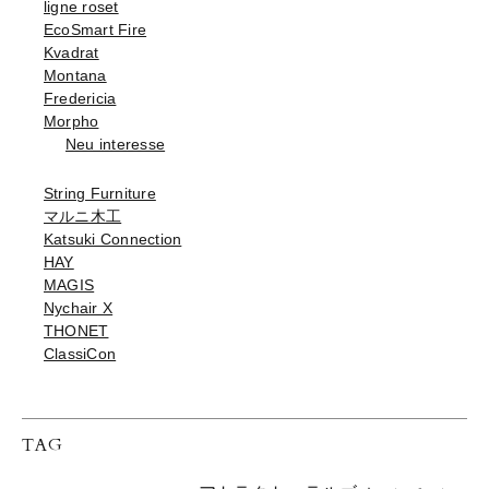
ligne roset
EcoSmart Fire
Kvadrat
Montana
Fredericia
Morpho
Neu interesse
String Furniture
マルニ木工
Katsuki Connection
HAY
MAGIS
Nychair X
THONET
ClassiCon
TAG