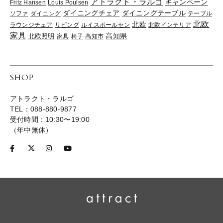
アトラクト・ラルゴ
キャンペーン
Fritz Hansen
Louis Poulsen
ダイニングチェア
ダイニングテーブル
ソファ
ダイニング
テーブル
北欧
北欧
ラウンジチェア
リビング
ルイスポールセン
北欧インテリア
家具
高知県
北欧照明
家具
椅子
高知市
SHOP
アトラクト・ラルゴ
TEL：088-880-9877
受付時間：10:30〜19:00
（年中無休）