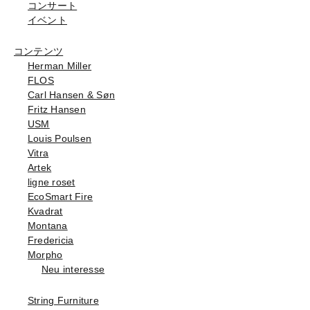
コンサート
イベント
コンテンツ
Herman Miller
FLOS
Carl Hansen & Søn
Fritz Hansen
USM
Louis Poulsen
Vitra
Artek
ligne roset
EcoSmart Fire
Kvadrat
Montana
Fredericia
Morpho
Neu interesse
String Furniture