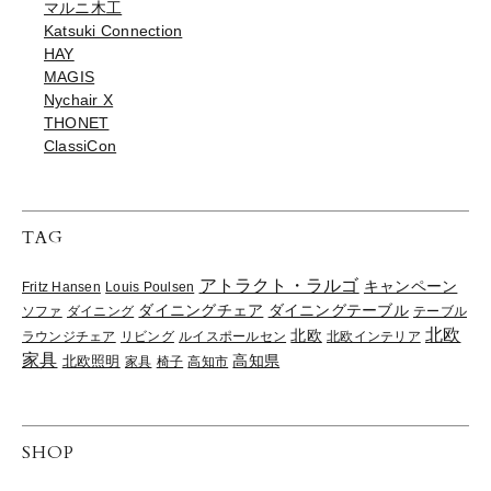
マルニ木工
Katsuki Connection
HAY
MAGIS
Nychair X
THONET
ClassiCon
TAG
アトラクト・ラルゴ
キャンペーン
Fritz Hansen
Louis Poulsen
ダイニングチェア
ダイニングテーブル
ソファ
ダイニング
テーブル
北欧
北欧
ラウンジチェア
リビング
ルイスポールセン
北欧インテリア
家具
高知県
北欧照明
家具
椅子
高知市
SHOP