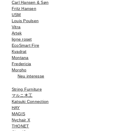
Carl Hansen & Søn
Fritz Hansen
USM
Louis Poulsen
Vitra
Artek
ligne roset
EcoSmart Fire
Kvadrat
Montana
Fredericia
Morpho
Neu interesse
String Furniture
マルニ木工
Katsuki Connection
HAY
MAGIS
Nychair X
THONET