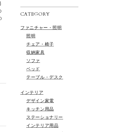
場
の
CATEGORY
の
ファニチャー・照明
照明
チェア・椅子
収納家具
ソファ
ベッド
テーブル・デスク
インテリア
デザイン家電
キッチン用品
ステーショナリー
インテリア用品