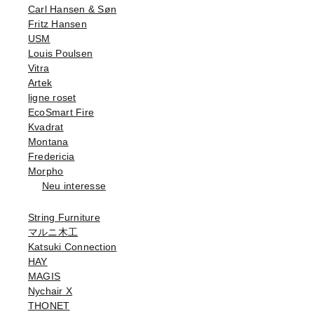
Carl Hansen & Søn
Fritz Hansen
USM
Louis Poulsen
Vitra
Artek
ligne roset
EcoSmart Fire
Kvadrat
Montana
Fredericia
Morpho
Neu interesse
String Furniture
マルニ木工
Katsuki Connection
HAY
MAGIS
Nychair X
THONET