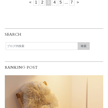
<
1
2
3
4
5
…
7
>
SEARCH
RANKING POST