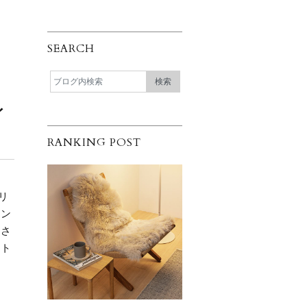
SEARCH
イ
RANKING POST
イ
リ
ィン
人さ
イト
ご