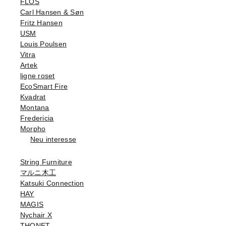
FLOS
Carl Hansen & Søn
Fritz Hansen
USM
Louis Poulsen
Vitra
Artek
ligne roset
EcoSmart Fire
Kvadrat
Montana
Fredericia
Morpho
Neu interesse
String Furniture
マルニ木工
Katsuki Connection
HAY
MAGIS
Nychair X
THONET