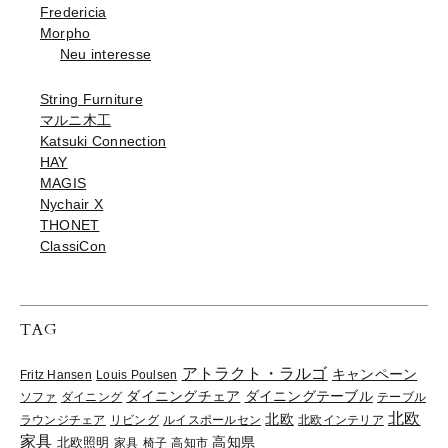
Fredericia
Morpho
Neu interesse
String Furniture
マルニ木工
Katsuki Connection
HAY
MAGIS
Nychair X
THONET
ClassiCon
TAG
アトラクト・ラルゴ
キャンペーン
Fritz Hansen
Louis Poulsen
ダイニングチェア
ダイニングテーブル
ソファ
ダイニング
テーブル
北欧
北欧
ラウンジチェア
リビング
ルイスポールセン
北欧インテリア
家具
高知県
北欧照明
家具
椅子
高知市