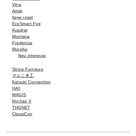
Vitra
Artek
ligne roset
EcoSmart Fire
Kvadrat
Montana
Fredericia
Morpho
Neu interesse
String Furniture
マルニ木工
Katsuki Connection
HAY
MAGIS
Nychair X
THONET
ClassiCon