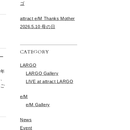
ゴ
attract e/M Thanks Mother
2026.5.10 母の日
CATEGORY
ター
し
LARGO
や年
LARGO Gallery
ア、
LIVE at attract LARGO
もご
e/M
e/M Gallery
News
Event