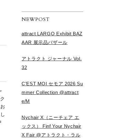
NEWPOST
attract LARGO Exhibit BAZ
AAR 展示品バザール
アトラクト ジャーナル Vol.
32
C’EST MOI セモア 2026 Su
ャ
mmer Collection @attract
ラク
e/M
、お
介し
Nychair X（ニーチェア エ
中
ックス） Finf Your Nychair
X Fair @アトラクト・ラル