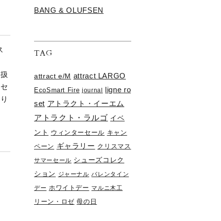
BANG & OLUFSEN
ス
TAG
、
り扱
attract e/M
attract LARGO
トセ
ligne ro
EcoSmart Fire
journal
おり
set
アトラクト・イーエム
アトラクト・ラルゴ
イベ
ント
ウィンターセール
キャン
ギャラリー
ペーン
クリスマス
シューズコレク
サマーセール
ション
ジャーナル
バレンタイン
デー
ホワイトデー
マルニ木工
リーン・ロゼ
母の日