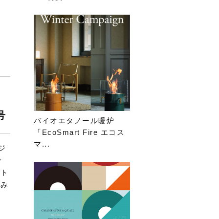
号
バイオエタノール暖炉
「EcoSmart Fire エコス
マ...
トジ
で
ント
しみ