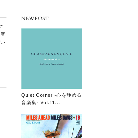
NEWPOST
急に
今度
ない
い
Quiet Corner -心を静める
音楽集- Vol.11...