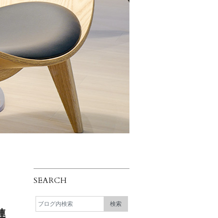
SEARCH
連