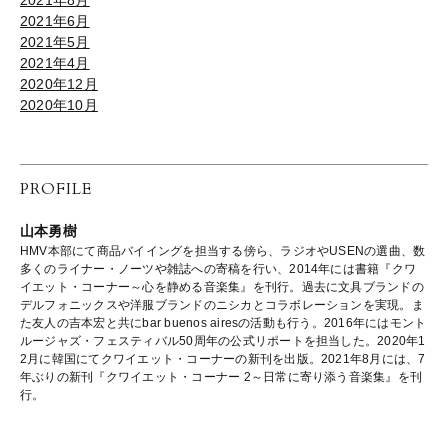
2021年6月
2021年5月
2021年4月
2020年12月
2020年10月
PROFILE
山本勇樹
HMV本部にて商品バイイングを担当する傍ら、ラジオやUSENの選曲、数
多くのライナー・ノーツや雑誌への寄稿を行い、2014年には書籍『クワ
イエット・コーナー～心を静める音楽集』を刊行。過去に文具ブランドの
デルフォニックスや洋服ブランドのニシカとコラボレーションを実現。ま
た友人の吉本宏と共にbar buenos airesの活動も行う。2016年にはモント
ルージャズ・フェスティバル50周年の公式リポートを担当した。2020年1
2月に韓国にてクワイエット・コーナーの新刊を出版。2021年8月には、7
年ぶりの新刊『クワイエット・コーナー 2～日常に寄り添う音楽集』を刊
行。