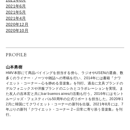
2021年6月
2021年5月
2021年4月
2020年12月
2020年10月
PROFILE
山本勇樹
HMV本部にて商品バイイングを担当する傍ら、ラジオやUSENの選曲、数
多くのライナー・ノーツや雑誌への寄稿を行い、2014年には書籍『クワ
イエット・コーナー～心を静める音楽集』を刊行。過去に文具ブランドの
デルフォニックスや洋服ブランドのニシカとコラボレーションを実現。ま
た友人の吉本宏と共にbar buenos airesの活動も行う。2016年にはモント
ルージャズ・フェスティバル50周年の公式リポートを担当した。2020年1
2月に韓国にてクワイエット・コーナーの新刊を出版。2021年8月には、7
年ぶりの新刊『クワイエット・コーナー 2～日常に寄り添う音楽集』を刊
行。