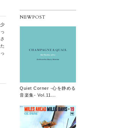
NEWPOST
も少
なっ
小さ
いた
きっ
Quiet Corner -心を静める
音楽集- Vol.11...