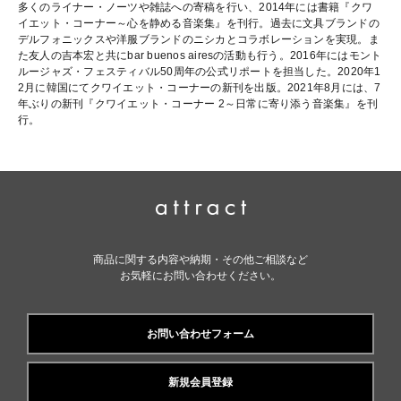
多くのライナー・ノーツや雑誌への寄稿を行い、2014年には書籍『クワ
イエット・コーナー～心を静める音楽集』を刊行。過去に文具ブランドの
デルフォニックスや洋服ブランドのニシカとコラボレーションを実現。ま
た友人の吉本宏と共にbar buenos airesの活動も行う。2016年にはモント
ルージャズ・フェスティバル50周年の公式リポートを担当した。2020年1
2月に韓国にてクワイエット・コーナーの新刊を出版。2021年8月には、7
年ぶりの新刊『クワイエット・コーナー 2～日常に寄り添う音楽集』を刊
行。
商品に関する内容や納期・その他ご相談など
お気軽にお問い合わせください。
お問い合わせフォーム
新規会員登録