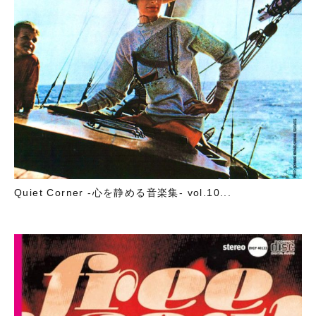
Quiet Corner -心を静める音楽集- vol.10...