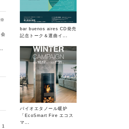
（※
bar buenos aires CD発売
 会
記念トーク＆選曲イ...
）
.
バイオエタノール暖炉
「EcoSmart Fire エコス
マ...
 1