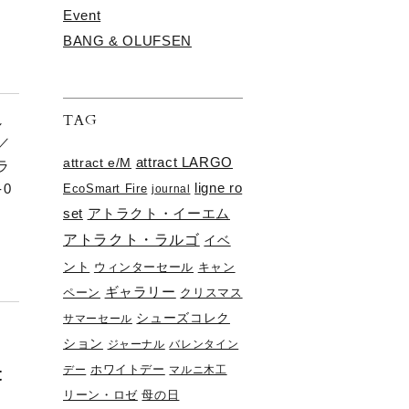
Event
BANG & OLUFSEN
TAG
し
／
attract e/M
attract LARGO
ラ
ligne ro
0
EcoSmart Fire
journal
set
アトラクト・イーエム
アトラクト・ラルゴ
イベ
ント
ウィンターセール
キャン
ギャラリー
ペーン
クリスマス
シューズコレク
サマーセール
ション
ジャーナル
バレンタイン
t
デー
ホワイトデー
マルニ木工
リーン・ロゼ
母の日