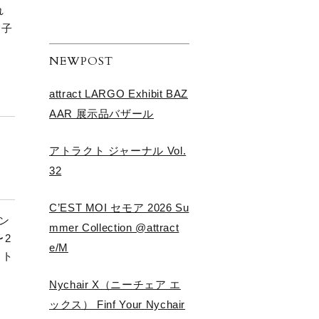
れ
智子
NEWPOST
attract LARGO Exhibit BAZ
AAR 展示品バザール
アトラクト ジャーナル Vol.
32
C’EST MOI セモア 2026 Su
ベン
mmer Collection @attract
〜2
e/M
アト
】
Nychair X（ニーチェア エ
ックス） Finf Your Nychair