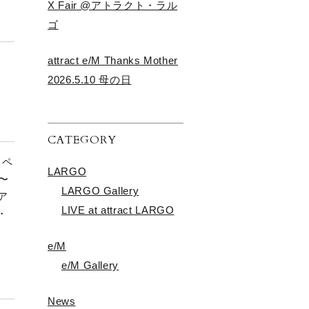
X Fair @アトラクト・ラル
ゴ
attract e/M Thanks Mother
2026.5.10 母の日
CATEGORY
ンペ
LARGO
〜
LARGO Gallery
／ア
LIVE at attract LARGO
・
e/M
e/M Gallery
News