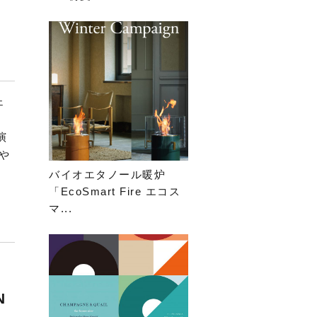
ェ
し
演
／や
バイオエタノール暖炉
「EcoSmart Fire エコス
マ...
N