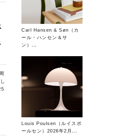
ス
Carl Hansen & Søn（カ
ニ
ール・ハンセン＆サ
終
ン）...
周
まし
25
Louis Poulsen（ルイスポ
ールセン）2026年2月...