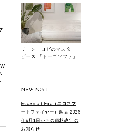
D
ャ
し
リーン・ロゼのマスター
ピース 「トーゴソファ」
 W
ペ
ン
NEWPOST
EcoSmart Fire（エコスマ
ートファイヤー）製品 2026
年9月1日からの価格改定の
お知らせ