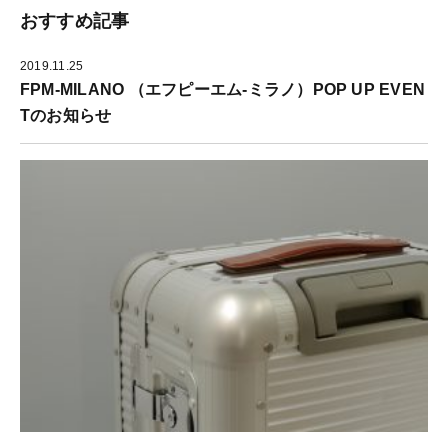
ウ
す
き
ィ
)
ま
おすすめ記事
ン
す
ド
)
ウ
で
2019.11.25
開
FPM-MILANO （エフピーエム-ミラノ）POP UP EVEN
き
ま
す
Tのお知らせ
)