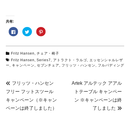
共有:
F
ク
ク
a
リ
リ
c
ッ
ッ
e
ク
ク
b
し
し
o
て
て
o
T
P
Fritz Hansen
,
チェア・椅子
k
w
i
で
i
n
Fritz Hansen
,
Series7
,
アトラクト・ラルゴ
,
エッセンシャルレザ
共
t
t
有
t
e
ー
,
キャンペーン
,
セブンチェア
,
フリッツ・ハンセン
,
フルパディング
す
e
r
る
r
e
に
で
s
は
共
t
ク
有
で
フリッツ・ハンセン
Artek アルテック アアル
リ
(
共
ッ
新
有
フリー フットスツール
トテーブル キャンペー
ク
し
(
し
い
新
キャンペーン（※キャン
ン ※キャンペーンは終
て
ウ
し
く
ィ
い
だ
ン
ウ
ペーンは終了しました）
了しました
さ
ド
ィ
い
ウ
ン
(
で
ド
新
開
ウ
し
き
で
い
ま
開