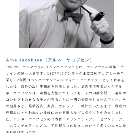
Arne Jacobsen（アルネ・ヤコブセン）
1902年、デンマークのコペンハーゲン生まれ。デンマークの建築・デ
ザインの第一人者です。1927年にデンマーク王立芸術アカデミーを卒
業し、2年間コペンハーゲン市のシティー・アーキテクトとして仕事を
した後、自身の設計事務所を開設しました。頑固者で有名だったアル
ネ・ヤコブセンは、建物を完璧につくっても、その内部空間に、趣味や
コンセプトの異なるモノが在ることに一切の妥協をしませんでした。そ
の頑固さが、照明器具、家具、カトラリー、時計にいたるまで、既成の
枠組みにとらわれない多岐にわたる膨大なプロダクツを生み出しまし
た。アルネ・ヤコブセンの代表作「アリンコチェア」「セブンチェア」
「スワンチェア」などは、半世紀以上の長きにわたって多くの人々に愛
され続けています。