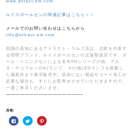
www.attract-em.com
ルイスポールセンの関連記事はこちら＞＞
メールでのお問い合わせはこちらから
info@attract-em.com
四国の高知にあるアトラクト・ラルゴ店は、北欧を代表す
る照明ブランド、ルイスポールセンの正規取扱店です。ポ
ール・ヘニングセンによる名作PHシリーズの他、アル
ネ・ヤコブセンのAJランプ、その他LEDランプを搭載し
た最新作まで展示販売中。店頭にない製品やコード加工が
必要な場合も、すぐにお取寄せさせていただきますので、
一度ご来店くださいませ。
————————————————–
共有:
F
ク
ク
a
リ
リ
c
ッ
ッ
e
ク
ク