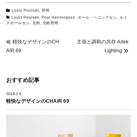
b
し
し
o
て
て
o
T
P
Louis Poulsen
,
照明
k
w
i
で
i
n
Louis Poulsen
,
Poul Henningsen
,
ポール・ヘニングセン
,
ルイ
共
t
t
有
t
e
スポールセン
,
北欧
,
北欧照明
す
e
r
る
r
e
に
で
s
は
共
t
ク
有
で
軽快なデザインのCH
主張と調和の共存 Artek
リ
(
共
ッ
新
有
AIR 69
Lighting
ク
し
(
し
い
新
て
ウ
し
く
ィ
い
だ
ン
ウ
さ
ド
ィ
い
ウ
ン
(
で
ド
おすすめ記事
新
開
ウ
し
き
で
い
ま
開
ウ
す
き
2016.2.6
ィ
)
ま
ン
す
軽快なデザインのCHAIR 69
ド
)
ウ
で
開
き
ま
す
)