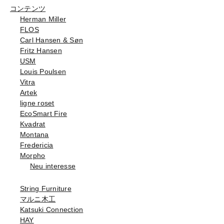
コンテンツ
Herman Miller
FLOS
Carl Hansen & Søn
Fritz Hansen
USM
Louis Poulsen
Vitra
Artek
ligne roset
EcoSmart Fire
Kvadrat
Montana
Fredericia
Morpho
Neu interesse
String Furniture
マルニ木工
Katsuki Connection
HAY