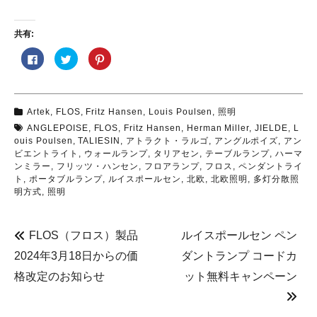
共有:
F
ク
ク
a
リ
リ
c
ッ
ッ
e
ク
ク
b
し
し
o
て
て
o
T
P
Artek
,
FLOS
,
Fritz Hansen
,
Louis Poulsen
,
照明
k
w
i
で
i
n
ANGLEPOISE
,
FLOS
,
Fritz Hansen
,
Herman Miller
,
JIELDE
,
L
共
t
t
有
t
e
ouis Poulsen
,
TALIESIN
,
アトラクト・ラルゴ
,
アングルポイズ
,
アン
す
e
r
ビエントライト
,
ウォールランプ
,
タリアセン
,
テーブルランプ
,
ハーマ
る
r
e
に
で
s
ンミラー
,
フリッツ・ハンセン
,
フロアランプ
,
フロス
,
ペンダントライ
は
共
t
ト
,
ポータブルランプ
,
ルイスポールセン
,
北欧
,
北欧照明
,
多灯分散照
ク
有
で
リ
(
共
明方式
,
照明
ッ
新
有
ク
し
(
し
い
新
て
ウ
し
く
ィ
い
FLOS（フロス）製品
ルイスポールセン ペン
だ
ン
ウ
さ
ド
ィ
2024年3月18日からの価
ダントランプ コードカ
い
ウ
ン
(
で
ド
格改定のお知らせ
ット無料キャンペーン
新
開
ウ
し
き
で
い
ま
開
ウ
す
き
ィ
)
ま