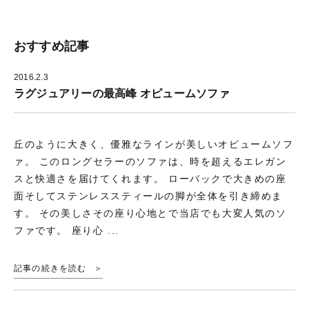
ン
す
ド
)
ウ
で
開
き
おすすめ記事
ま
す
)
2016.2.3
ラグジュアリーの最高峰 オピュームソファ
丘のように大きく、優雅なラインが美しいオピュームソフ
ァ。 このロングセラーのソファは、時を超えるエレガン
スと快適さを届けてくれます。 ローバックで大きめの座
面そしてステンレススティールの脚が全体を引き締めま
す。 その美しさその座り心地とで当店でも大変人気のソ
ファです。 座り心 ...
記事の続きを読む