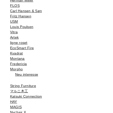
Herman Miller
FLOS
Carl Hansen & Søn
Fritz Hansen
USM
Louis Poulsen
Vitra
Artek
ligne roset
EcoSmart Fire
Kvadrat
Montana
Fredericia
Morpho
Neu interesse
String Furniture
マルニ木工
Katsuki Connection
HAY
MAGIS
Nychair X