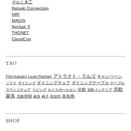
マルニ木工
Katsuki Connection
HAY
MAGIS
Nychair X
THONET
ClassiCon
TAG
アトラクト・ラルゴ
キャンペーン
Fritz Hansen
Louis Poulsen
ダイニングチェア
ダイニングテーブル
ソファ
ダイニング
テーブル
北欧
北欧
ラウンジチェア
リビング
ルイスポールセン
北欧インテリア
家具
高知県
北欧照明
家具
椅子
高知市
SHOP