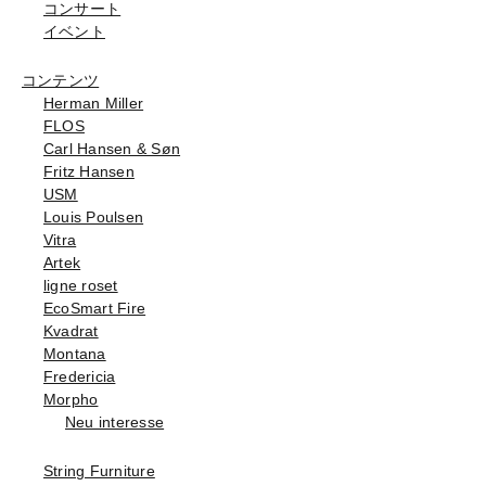
コンサート
イベント
コンテンツ
Herman Miller
FLOS
Carl Hansen & Søn
Fritz Hansen
USM
Louis Poulsen
Vitra
Artek
ligne roset
EcoSmart Fire
Kvadrat
Montana
Fredericia
Morpho
Neu interesse
String Furniture