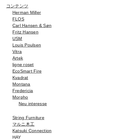
コンテンツ
Herman Miller
FLOS
Carl Hansen & Søn
Fritz Hansen
USM
Louis Poulsen
Vitra
Artek
ligne roset
EcoSmart Fire
Kvadrat
Montana
Fredericia
Morpho
Neu interesse
String Furniture
マルニ木工
Katsuki Connection
HAY