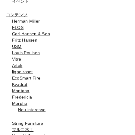
イベント
コンテンツ
Herman Miller
FLOS
Carl Hansen & Søn
Fritz Hansen
USM
Louis Poulsen
Vitra
Artek
ligne roset
EcoSmart Fire
Kvadrat
Montana
Fredericia
Morpho
Neu interesse
String Furniture
マルニ木工