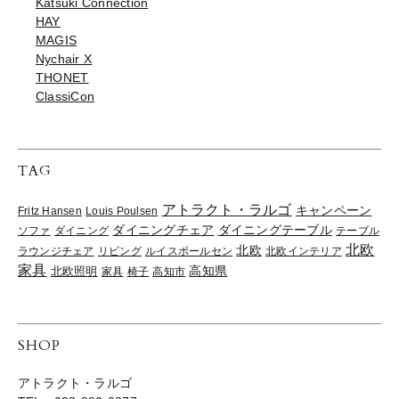
Katsuki Connection
HAY
MAGIS
Nychair X
THONET
ClassiCon
TAG
アトラクト・ラルゴ
キャンペーン
Fritz Hansen
Louis Poulsen
ダイニングチェア
ダイニングテーブル
ソファ
ダイニング
テーブル
北欧
北欧
ラウンジチェア
リビング
ルイスポールセン
北欧インテリア
家具
高知県
北欧照明
家具
椅子
高知市
SHOP
アトラクト・ラルゴ