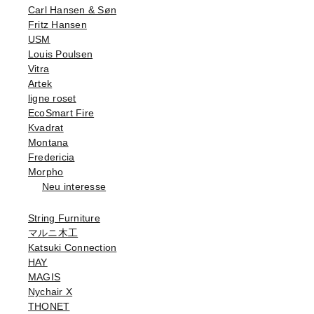
Carl Hansen & Søn
Fritz Hansen
USM
Louis Poulsen
Vitra
Artek
ligne roset
EcoSmart Fire
Kvadrat
Montana
Fredericia
Morpho
Neu interesse
String Furniture
マルニ木工
Katsuki Connection
HAY
MAGIS
Nychair X
THONET