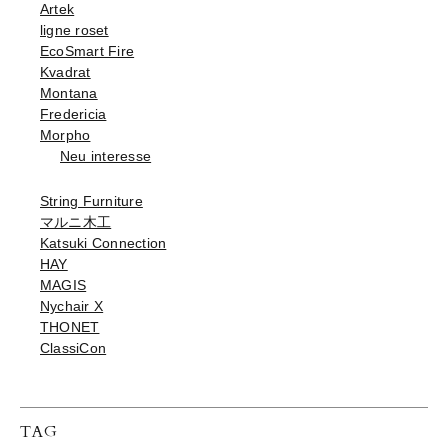
Artek
ligne roset
EcoSmart Fire
Kvadrat
Montana
Fredericia
Morpho
Neu interesse
String Furniture
マルニ木工
Katsuki Connection
HAY
MAGIS
Nychair X
THONET
ClassiCon
TAG