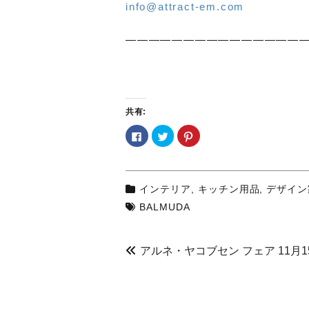
info@attract-em.com
————————————————
共有:
F
ク
ク
a
リ
リ
c
ッ
ッ
e
ク
ク
b
し
し
o
て
て
o
T
P
インテリア
,
キッチン用品
,
デザイン
k
w
i
で
i
n
BALMUDA
共
t
t
有
t
e
す
e
r
る
r
e
に
で
s
は
共
t
アルネ・ヤコブセン フェア 11月
ク
有
で
リ
(
共
ッ
新
有
ク
し
(
し
い
新
て
ウ
し
く
ィ
い