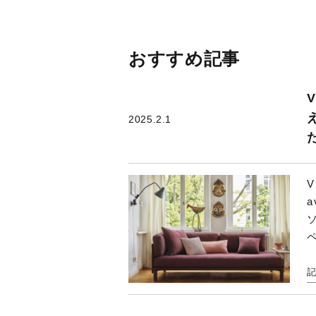
だ
ン
ウ
さ
ド
ィ
い
ウ
ン
(
で
ド
新
開
ウ
し
き
で
おすすめ記事
い
ま
開
ウ
す
き
ィ
)
ま
ン
す
ド
)
V
ウ
で
開
2025.2.1
き
ま
す
)
V
a
ペ