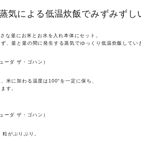
蒸気による低温炊飯でみずみずし
り小さな釜にお米とお水を入れ本体にセット。
らず、釜と釜の間に発生する蒸気でゆっくり低温炊飯してい
、米に加わる温度は100°を一定に保ち、
めます。
は、粒がぷりぷり。