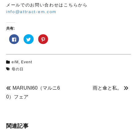
メールでのお問い合わせはこちらから
info@attract-em.com
共有:
F
ク
ク
a
リ
リ
c
ッ
ッ
e
ク
ク
b
し
し
o
て
て
o
T
P
e/M
,
Event
k
w
i
で
i
n
母の日
共
t
t
有
t
e
す
e
r
る
r
e
に
で
s
MARUNI60（マルニ6
雨と傘と私。
は
共
t
ク
有
で
0）フェア
リ
(
共
ッ
新
有
ク
し
(
し
い
新
て
ウ
し
く
ィ
い
だ
ン
ウ
さ
ド
ィ
関連記事
い
ウ
ン
(
で
ド
新
開
ウ