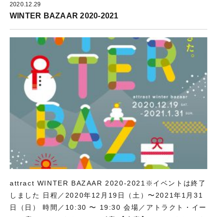
し
き
で
2020.12.29
い
ま
開
ウ
す
き
WINTER BAZAAR 2020-2021
ィ
)
ま
ン
す
ド
)
ウ
で
開
き
ま
す
)
attract WINTER BAZAAR 2020-2021※イベントは終了
しました 日程／2020年12月19日（土）〜2021年1月31
日（日） 時間／10:30 〜 19:30 会場／アトラクト・イー