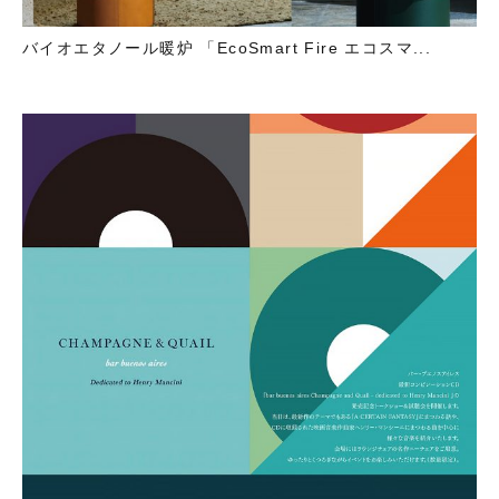
バイオエタノール暖炉 「EcoSmart Fire エコスマ...