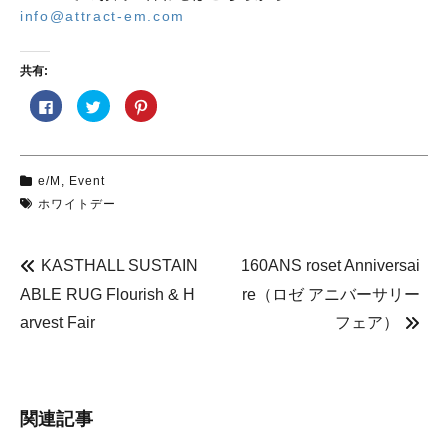
info@attract-em.com
共有:
F
ク
ク
a
リ
リ
c
ッ
ッ
e
ク
ク
b
し
し
o
て
て
o
T
P
e/M
,
Event
k
w
i
で
i
n
ホワイトデー
共
t
t
有
t
e
す
e
r
る
r
e
に
で
s
KASTHALL SUSTAIN
160ANS roset Anniversai
は
共
t
ク
有
で
ABLE RUG Flourish & H
re（ロゼ アニバーサリー
リ
(
共
ッ
新
有
ク
し
(
arvest Fair
フェア）
し
い
新
て
ウ
し
く
ィ
い
だ
ン
ウ
さ
ド
ィ
い
ウ
ン
(
で
ド
新
開
ウ
関連記事
し
き
で
い
ま
開