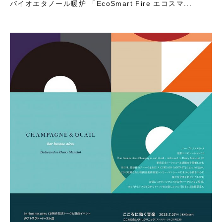
バイオエタノール暖炉 「EcoSmart Fire エコスマ...