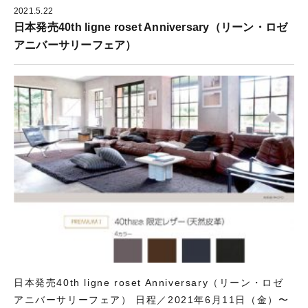
ウ
す
き
ィ
)
ま
2021.5.22
ン
す
ド
)
日本発売40th ligne roset Anniversary（リーン・ロゼ
ウ
で
アニバーサリーフェア）
開
き
ま
す
)
日本発売40th ligne roset Anniversary（リーン・ロゼ
アニバーサリーフェア） 日程／2021年6月11日（金）〜