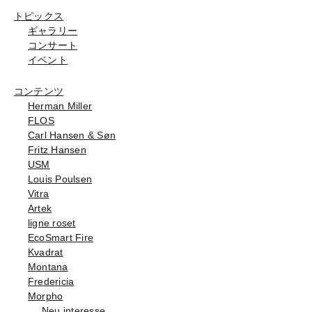
トピックス
ギャラリー
コンサート
イベント
コンテンツ
Herman Miller
FLOS
Carl Hansen & Søn
Fritz Hansen
USM
Louis Poulsen
Vitra
Artek
ligne roset
EcoSmart Fire
Kvadrat
Montana
Fredericia
Morpho
Neu interesse