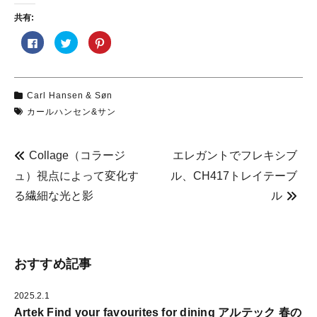
共有:
F
ク
ク
a
リ
リ
c
ッ
ッ
e
ク
ク
b
し
し
o
て
て
o
T
P
Carl Hansen & Søn
k
w
i
で
i
n
カールハンセン&サン
共
t
t
有
t
e
す
e
r
る
r
e
に
で
s
Collage（コラージ
エレガントでフレキシブ
は
共
t
ク
有
で
ュ）視点によって変化す
ル、CH417トレイテーブ
リ
(
共
ッ
新
有
ク
し
(
る繊細な光と影
ル
し
い
新
て
ウ
し
く
ィ
い
だ
ン
ウ
さ
ド
ィ
い
ウ
ン
(
で
ド
新
開
ウ
おすすめ記事
し
き
で
い
ま
開
ウ
す
き
ィ
)
ま
2025.2.1
ン
す
ド
)
Artek Find your favourites for dining アルテック 春の