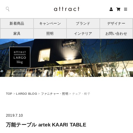
新着商品
キャンペーン
ブランド
デザイナー
家具
照明
インテリア
お問い合わせ
TOP
>
LARGO BLOG
>
ファニチャー・照明
>
チェア・椅子
2019.7.10
万能テーブル artek KAARI TABLE