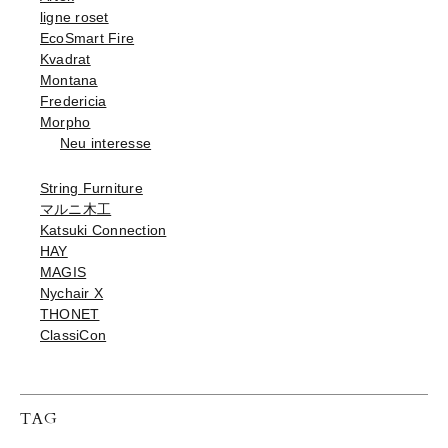
ligne roset
EcoSmart Fire
Kvadrat
Montana
Fredericia
Morpho
Neu interesse
String Furniture
マルニ木工
Katsuki Connection
HAY
MAGIS
Nychair X
THONET
ClassiCon
TAG