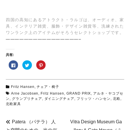
四国の高知にあるアトラクト・ラルゴは、オーディオ、家
具、インテリア雑貨、服飾・デザイン雑貨等、洗練された
ワンランク上のアイテムがそろうセレクトショップです。
————————————————–
共有:
F
ク
ク
a
リ
リ
c
ッ
ッ
e
ク
ク
b
し
し
o
て
て
o
T
P
Fritz Hansen
,
チェア・椅子
k
w
i
で
i
n
Arne Jacobsen
,
Fritz Hansen
,
GRAND PRIX
,
アルネ・ヤコブセ
共
t
t
有
t
e
ン
,
グランプリチェア
,
ダイニングチェア
,
フリッツ・ハンセン
,
北欧
,
す
e
r
北欧家具
る
r
e
に
で
s
は
共
t
ク
有
で
リ
(
共
Patera （パテラ） 人
Vitra Design Museum Ga
ッ
新
有
ク
し
(