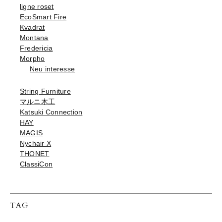
ligne roset
EcoSmart Fire
Kvadrat
Montana
Fredericia
Morpho
Neu interesse
String Furniture
マルニ木工
Katsuki Connection
HAY
MAGIS
Nychair X
THONET
ClassiCon
TAG