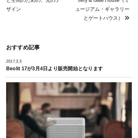
と空間のための、光のデ
llery & Gate House（ミ
し
い
新
て
ウ
し
く
ィ
い
ザイン
ュージアム・ギャラリー
だ
ン
ウ
さ
ド
ィ
とゲートハウス）
い
ウ
ン
(
で
ド
新
開
ウ
し
き
で
い
ま
開
ウ
す
き
ィ
)
ま
ン
す
おすすめ記事
ド
)
ウ
で
開
2017.3.3
き
ま
Beolit 17が3月4日より販売開始となります
す
)