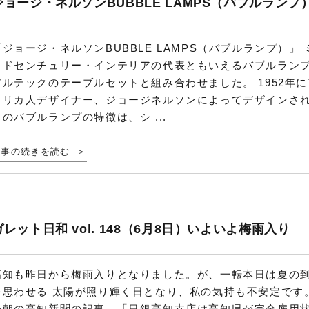
ジョージ・ネルソンBUBBLE LAMPS（バブルランプ
「ジョージ・ネルソンBUBBLE LAMPS（バブルランプ）」 
ッドセンチュリー・インテリアの代表ともいえるバブルラン
アルテックのテーブルセットと組み合わせました。 1952年に
メリカ人デザイナー、ジョージネルソンによってデザインさ
このバブルランプの特徴は、シ ...
記事の続きを読む
ガレット日和 vol. 148（6月8日）いよいよ梅雨入り
高知も昨日から梅雨入りとなりました。が、一転本日は夏の
を思わせる 太陽が照り輝く日となり、私の気持も不安定です
今朝の高知新聞の記事。「日銀高知支店は高知県が完全雇用