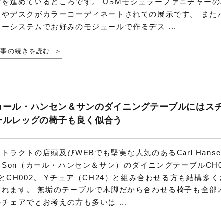
備を進めているところです。 USMモジュラーファニチャーの
棚やデスクがカラーコーディネートされての展示です。 また
ラーシステムでお好みのモジュールで作るデス ...
記事の続きを読む
カール・ハンセン＆サンのダイニングテーブルにはス
ールレッグの椅子も良く似合う
アトラクトの店頭及びWEBでも堅実な人気のあるCarl Hanse
& Son（カール・ハンセン＆サン）のダイニングテーブルCH0
6とCH002。 Yチェア（CH24）と組み合わせる方も結構多く
られます。 無垢のテーブルで木脚だから合わせる椅子も全部
のチェアでとお考えの方も多いは ...