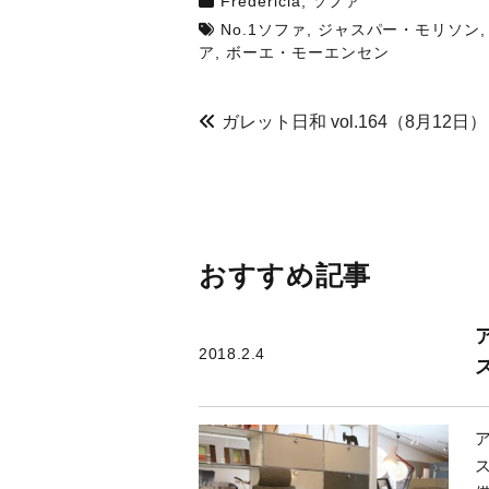
Fredericia
,
ソファ
k
w
i
で
i
n
No.1ソファ
,
ジャスパー・モリソン
共
t
t
有
t
e
ア
,
ボーエ・モーエンセン
す
e
r
る
r
e
に
で
s
は
共
t
ク
有
で
ガレット日和 vol.164（8月12日）
リ
(
共
ッ
新
有
ク
し
(
し
い
新
て
ウ
し
く
ィ
い
だ
ン
ウ
さ
ド
ィ
い
ウ
ン
(
で
ド
新
開
ウ
し
き
で
おすすめ記事
い
ま
開
ウ
す
き
ィ
)
ま
ン
す
ド
)
ウ
2018.2.4
で
開
き
ま
す
)