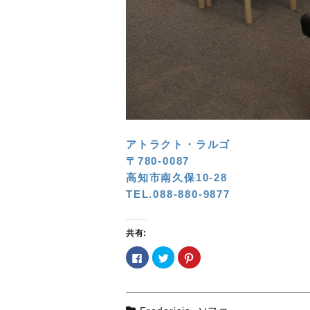
アトラクト・ラルゴ
〒780-0087
高知市南久保10-28
TEL.088-880-9877
共有:
F
ク
ク
a
リ
リ
c
ッ
ッ
e
ク
ク
b
し
し
o
て
て
o
T
P