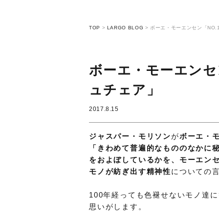
TOP
>
LARGO BLOG
>
ボーエ・モーエンセン「NO
ボーエ・モーエンセ
ュチェア」
2017.8.15
ジャスパー・モリソン
が
ボーエ・
「きわめて普遍的なもののなかに
をおよぼしているかを、モーエン
モノが紡ぎ出す精神性
についての
100年経っても色褪せないモノ達
思いがします。