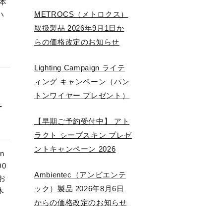
本
ハ
METROCS（メトロクス）
取扱製品 2026年9月1日か
らの価格改定のお知らせ
Lighting Campaign ライテ
ィング キャンペーン（パン
トンワイヤー プレゼント）
チ
【早期ご予約受付中】 アト
ラクト シープスキン プレゼ
ントキャンペーン 2026
n
0
Ambientec（アンビエンテ
お
ック）製品 2026年8月6日
木
からの価格改定のお知らせ