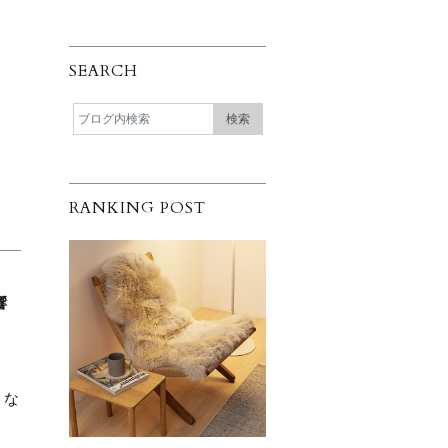
SEARCH
RANKING POST
。
響
、
うな