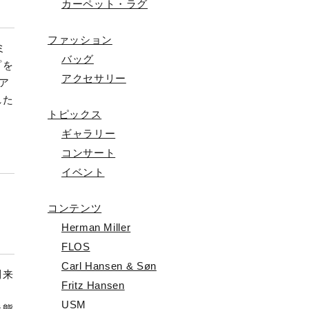
）
カーペット・ラグ
ファッション
ミ
バッグ
プを
アクセサリー
ア
れた
トピックス
ギャラリー
コンサート
イベント
コンテンツ
Herman Miller
FLOS
Carl Hansen & Søn
到来
Fritz Hansen
。
USM
状態