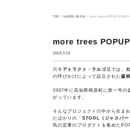
TOP
>
LARGO BLOG
>
more trees POPUP SHOP a
more trees POPUP
2018.3.10
只今
アトラクト・ラルゴ
店では、
の呼びかけによって設立された
森
2007年に高知県檮原町に第一号
がっています。
そんなプロジェクトの中から生ま
たばかりの「
STOOL（ジャスパ
気の定番のプロダクトを集めたPO