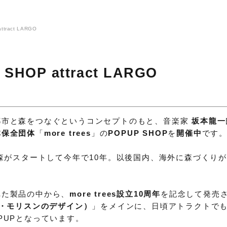
ttract LARGO
 SHOP attract LARGO
都市と森をつなぐというコンセプトのもと、音楽家
坂本龍一
林保全団体
「
more trees
」の
POPUP SHOP
を
開催中
です
の森がスタートして今年で10年。以後国内、海外に森づくり
れた製品の中から、
more trees設立10周年
を記念して発売
ー・モリスンのデザイン）
」をメインに、日頃アトラクトで
PUPとなっています。