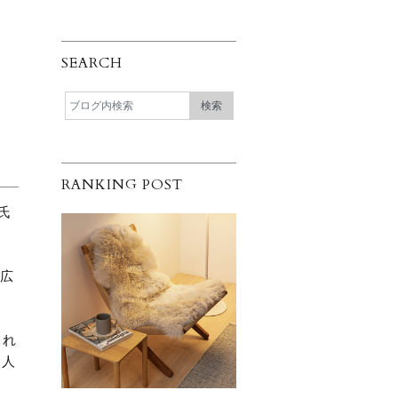
SEARCH
RANKING POST
氏
。
が広
され
も人