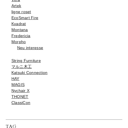
Artek
ligne roset
EcoSmart Fire
Kvadrat
Montana
Fredericia
Morpho
Neu interesse
String Furniture
マルニ木工
Katsuki Connection
HAY
MAGIS
Nychair X
THONET
ClassiCon
TAG